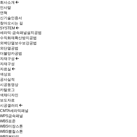
회사소개
인사말
연혁
신기술인증서
찾아오시는 길
SYSTEM
세라믹·금속패널설치공법
수직화재확산방지공법
외벽단열보수보강공법
외단열공법
더블앙카공법
자재구성
자재구성
자료실
색상표
공사실적
시공동영상
카탈로그
색채디자인
보도자료
시공갤러리
CMTA세라믹패널
WPS금속패널
WBS표준
WBS미장스톤
WBS뿜칠스톤
WBS본타일