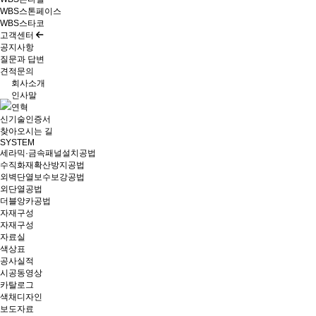
WBS스톤페이스
WBS스타코
고객센터
공지사항
질문과 답변
견적문의
회사소개
인사말
연혁
신기술인증서
찾아오시는 길
SYSTEM
세라믹·금속패널설치공법
수직화재확산방지공법
외벽단열보수보강공법
외단열공법
더블앙카공법
자재구성
자재구성
자료실
색상표
공사실적
시공동영상
카탈로그
색채디자인
보도자료