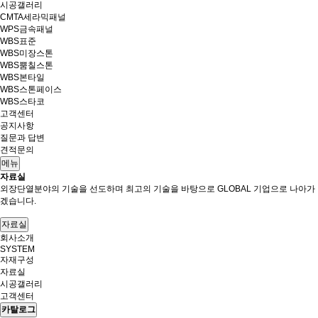
시공갤러리
CMTA세라믹패널
WPS금속패널
WBS표준
WBS미장스톤
WBS뿜칠스톤
WBS본타일
WBS스톤페이스
WBS스타코
고객센터
공지사항
질문과 답변
견적문의
메뉴
자료실
외장단열분야의 기술을 선도하며 최고의 기술을 바탕으로 GLOBAL 기업으로 나아가
겠습니다.
자료실
회사소개
SYSTEM
자재구성
자료실
시공갤러리
고객센터
카탈로그