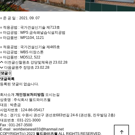
○ 준 공 일 : 2021. 09. 07
○ 적용공법 : 국가건설신기술 제713호
○ 마감공법 : WPS 금속패널습식설치공법
○ 마감품번 : WP1104, 1121
○ 적용공법 : 국가건설신기술 제465호
○ 마감공법 : WBS 미장스톤
○ 마감품번 : MD512, 522
이전글
신철원초 강당및체육관
23.02.28
다음글
원주 장양초
23.02.28
댓글
0
댓글목록
등록된 댓글이 없습니다.
회사소개
개인정보처리방침
오시는길
상호명 : 주식회사 월드와이즈월
대표 : 박춘금
사업자번호 : 124-86-05417
주소 : 경기도 수원시 권선구 권선로683번길 24-6 (권선동, 진우빌딩 2층)
대표번호 : 031-221-3000
Fax : 031-267-3500
E-mail : worldwisewall33@hanmail.net
COPYRIGHT(c) 2023
월드와이즈월
ALL RIGHTS RESERVED.