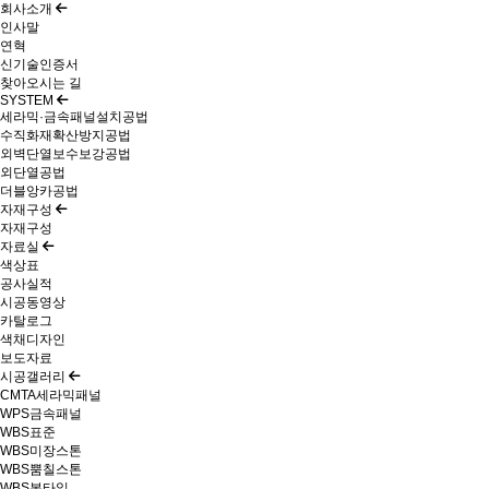
회사소개
인사말
연혁
신기술인증서
찾아오시는 길
SYSTEM
세라믹·금속패널설치공법
수직화재확산방지공법
외벽단열보수보강공법
외단열공법
더블앙카공법
자재구성
자재구성
자료실
색상표
공사실적
시공동영상
카탈로그
색채디자인
보도자료
시공갤러리
CMTA세라믹패널
WPS금속패널
WBS표준
WBS미장스톤
WBS뿜칠스톤
WBS본타일