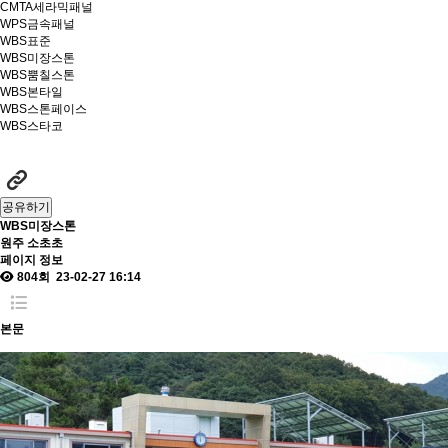
CMTA세라믹패널
WPS금속패널
WBS표준
WBS미장스톤
WBS뿜칠스톤
WBS본타일
WBS스톤페이스
WBS스타코
공유하기
WBS미장스톤
원주 소초초
페이지 정보
804회
23-02-27 16:14
본문