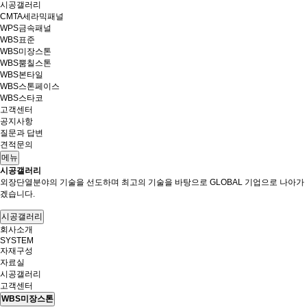
시공갤러리
CMTA세라믹패널
WPS금속패널
WBS표준
WBS미장스톤
WBS뿜칠스톤
WBS본타일
WBS스톤페이스
WBS스타코
고객센터
공지사항
질문과 답변
견적문의
메뉴
시공갤러리
외장단열분야의 기술을 선도하며 최고의 기술을 바탕으로 GLOBAL 기업으로 나아가
겠습니다.
시공갤러리
회사소개
SYSTEM
자재구성
자료실
시공갤러리
고객센터
WBS미장스톤