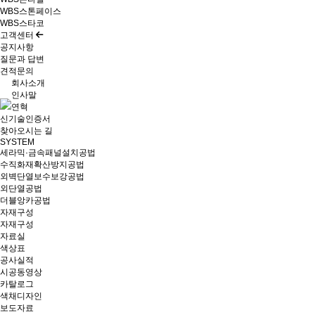
WBS스톤페이스
WBS스타코
고객센터
공지사항
질문과 답변
견적문의
회사소개
인사말
연혁
신기술인증서
찾아오시는 길
SYSTEM
세라믹·금속패널설치공법
수직화재확산방지공법
외벽단열보수보강공법
외단열공법
더블앙카공법
자재구성
자재구성
자료실
색상표
공사실적
시공동영상
카탈로그
색채디자인
보도자료