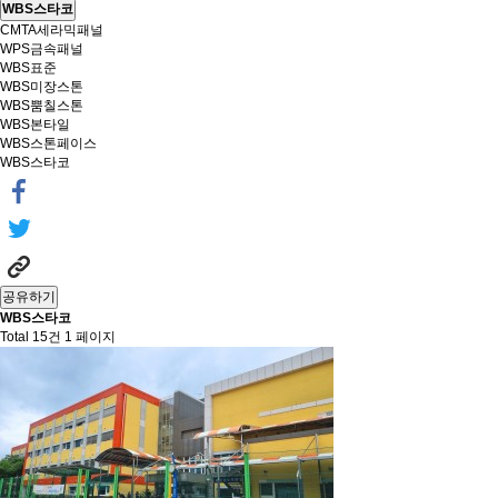
WBS스타코
CMTA세라믹패널
WPS금속패널
WBS표준
WBS미장스톤
WBS뿜칠스톤
WBS본타일
WBS스톤페이스
WBS스타코
공유하기
WBS스타코
Total 15건
1 페이지