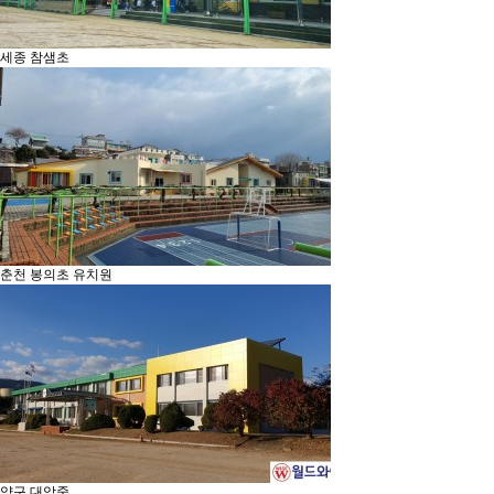
세종 참샘초
춘천 봉의초 유치원
양구 대암중