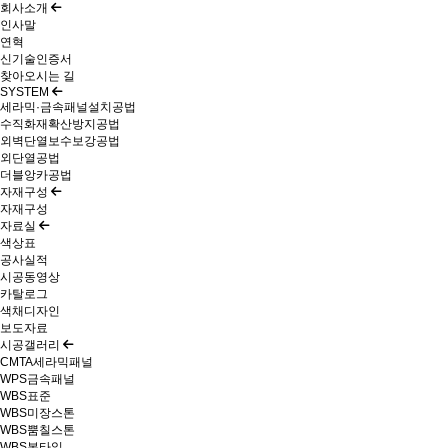
회사소개
인사말
연혁
신기술인증서
찾아오시는 길
SYSTEM
세라믹·금속패널설치공법
수직화재확산방지공법
외벽단열보수보강공법
외단열공법
더블앙카공법
자재구성
자재구성
자료실
색상표
공사실적
시공동영상
카탈로그
색채디자인
보도자료
시공갤러리
CMTA세라믹패널
WPS금속패널
WBS표준
WBS미장스톤
WBS뿜칠스톤
WBS본타일