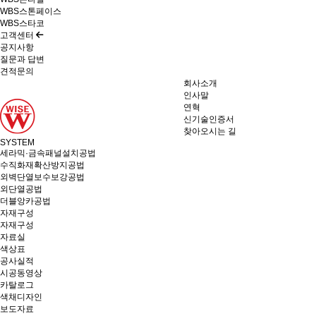
WBS스톤페이스
WBS스타코
고객센터
공지사항
질문과 답변
견적문의
회사소개
인사말
연혁
신기술인증서
찾아오시는 길
SYSTEM
세라믹·금속패널설치공법
수직화재확산방지공법
외벽단열보수보강공법
외단열공법
더블앙카공법
자재구성
자재구성
자료실
색상표
공사실적
시공동영상
카탈로그
색채디자인
보도자료