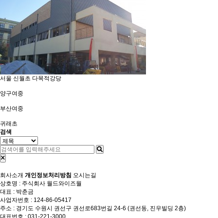
서울 신월초 다목적강당
양구여중
부산여중
귀래초
검색
회사소개
개인정보처리방침
오시는길
상호명 : 주식회사 월드와이즈월
대표 : 박춘금
사업자번호 : 124-86-05417
주소 : 경기도 수원시 권선구 권선로683번길 24-6 (권선동, 진우빌딩 2층)
대표번호 : 031-221-3000