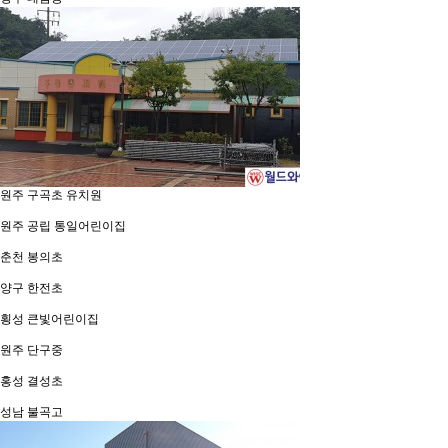
원주 구곡초 유치원
원주 공립 통일어린이집
춘천 봉의초
양구 한전초
횡성 큰빛어린이집
원주 단구중
홍성 결성초
성남 불곡고