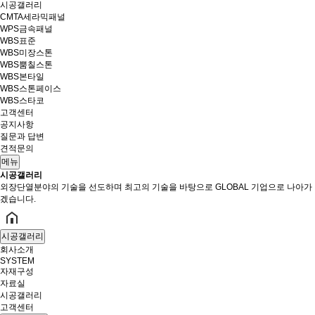
시공갤러리
CMTA세라믹패널
WPS금속패널
WBS표준
WBS미장스톤
WBS뿜칠스톤
WBS본타일
WBS스톤페이스
WBS스타코
고객센터
공지사항
질문과 답변
견적문의
메뉴
시공갤러리
외장단열분야의 기술을 선도하며 최고의 기술을 바탕으로 GLOBAL 기업으로 나아가
겠습니다.
시공갤러리
회사소개
SYSTEM
자재구성
자료실
시공갤러리
고객센터