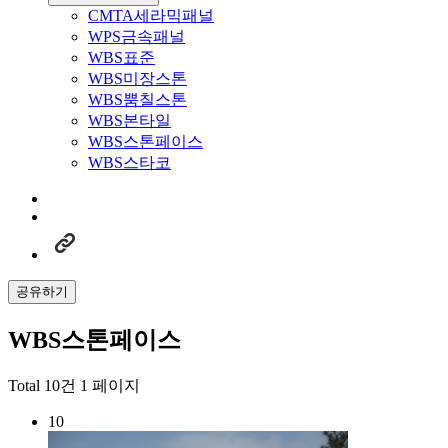
CMTA세라믹패널
WPS금속패널
WBS표준
WBS미장스톤
WBS뿜칠스톤
WBS본타일
WBS스톤페이스
WBS스타코
공유하기
WBS스톤페이스
Total 10건
1 페이지
10