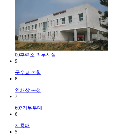
00훈련소 의무시설
9
군수교 본청
8
인쇄창 본청
7
607기무부대
6
계룡대
5