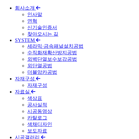
회사소개
인사말
연혁
신기술인증서
찾아오시는 길
SYSTEM
세라믹·금속패널설치공법
수직화재확산방지공법
외벽단열보수보강공법
외단열공법
더블앙카공법
자재구성
자재구성
자료실
색상표
공사실적
시공동영상
카탈로그
색채디자인
보도자료
시공갤러리