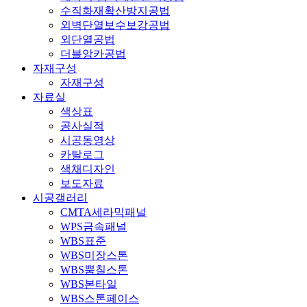
수직화재확산방지공법
외벽단열보수보강공법
외단열공법
더블앙카공법
자재구성
자재구성
자료실
색상표
공사실적
시공동영상
카탈로그
색채디자인
보도자료
시공갤러리
CMTA세라믹패널
WPS금속패널
WBS표준
WBS미장스톤
WBS뿜칠스톤
WBS본타일
WBS스톤페이스