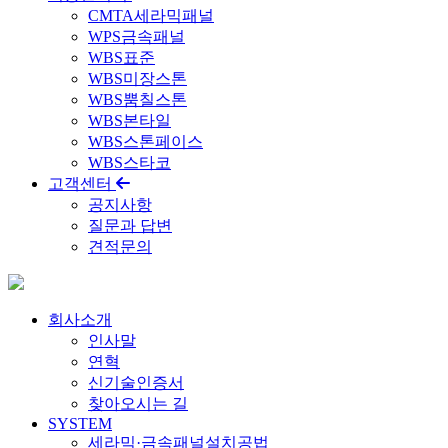
CMTA세라믹패널
WPS금속패널
WBS표준
WBS미장스톤
WBS뿜칠스톤
WBS본타일
WBS스톤페이스
WBS스타코
고객센터
공지사항
질문과 답변
견적문의
회사소개
인사말
연혁
신기술인증서
찾아오시는 길
SYSTEM
세라믹·금속패널설치공법