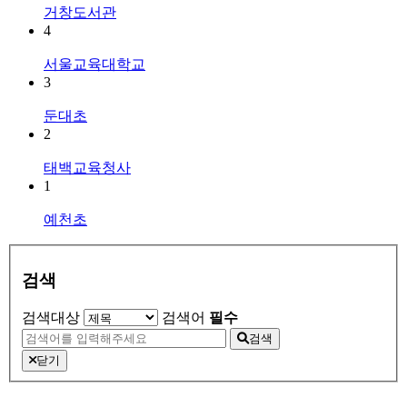
거창도서관
4
서울교육대학교
3
둔대초
2
태백교육청사
1
예천초
검색
검색대상
검색어
필수
검색
닫기