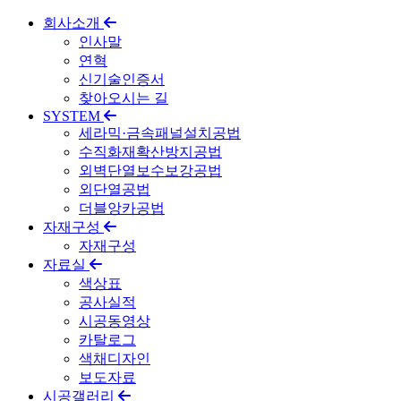
회사소개
인사말
연혁
신기술인증서
찾아오시는 길
SYSTEM
세라믹·금속패널설치공법
수직화재확산방지공법
외벽단열보수보강공법
외단열공법
더블앙카공법
자재구성
자재구성
자료실
색상표
공사실적
시공동영상
카탈로그
색채디자인
보도자료
시공갤러리