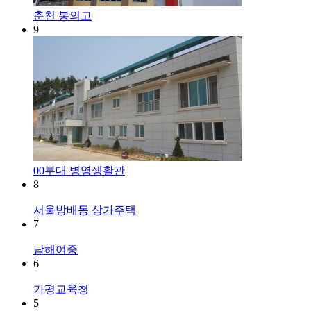
춘천 봉의고
9
00부대 병영생활관
8
서울방배동 상가주택
7
남해여중
6
가평교육청
5