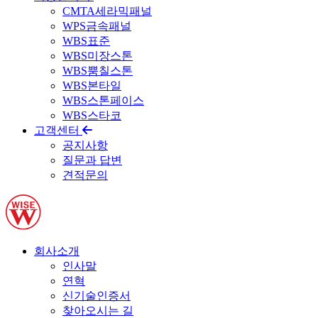
CMTA세라믹패널
WPS금속패널
WBS표준
WBS미장스톤
WBS뿜칠스톤
WBS본타일
WBS스톤페이스
WBS스타코
고객센터
공지사항
질문과 답변
견적문의
회사소개
인사말
연혁
신기술인증서
찾아오시는 길