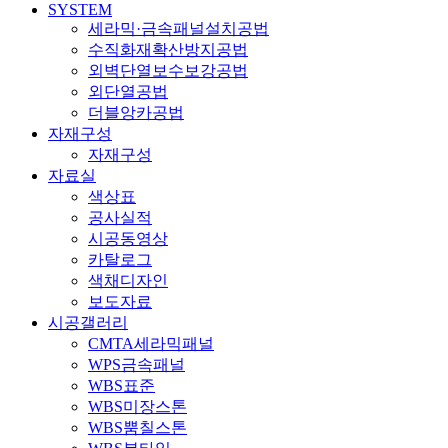
SYSTEM
세라믹·금속패널설치공법
수직화재확산방지공법
외벽단열보수보강공법
외단열공법
더블앙카공법
자재구성
자재구성
자료실
색상표
공사실적
시공동영상
카탈로그
색채디자인
보도자료
시공갤러리
CMTA세라믹패널
WPS금속패널
WBS표준
WBS미장스톤
WBS뿜칠스톤