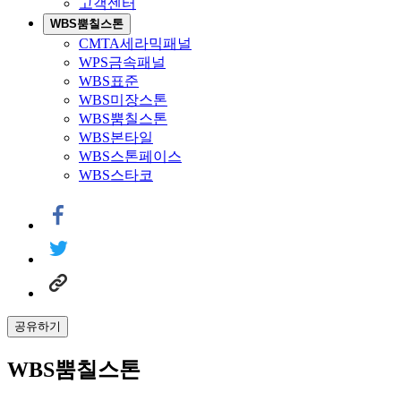
고객센터
WBS뿜칠스톤
CMTA세라믹패널
WPS금속패널
WBS표준
WBS미장스톤
WBS뿜칠스톤
WBS본타일
WBS스톤페이스
WBS스타코
공유하기
WBS뿜칠스톤