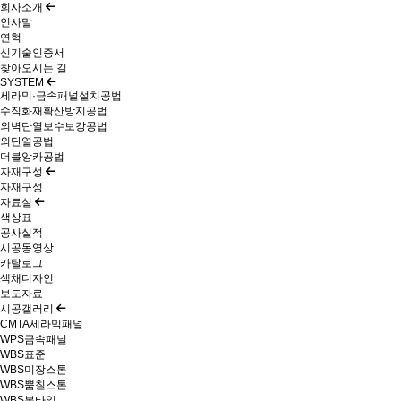
회사소개
인사말
연혁
신기술인증서
찾아오시는 길
SYSTEM
세라믹·금속패널설치공법
수직화재확산방지공법
외벽단열보수보강공법
외단열공법
더블앙카공법
자재구성
자재구성
자료실
색상표
공사실적
시공동영상
카탈로그
색채디자인
보도자료
시공갤러리
CMTA세라믹패널
WPS금속패널
WBS표준
WBS미장스톤
WBS뿜칠스톤
WBS본타일