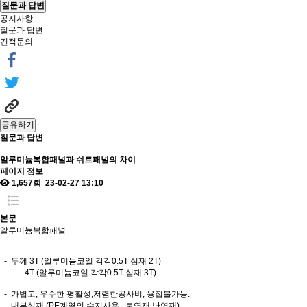
질문과 답변
공지사항
질문과 답변
견적문의
공유하기
질문과 답변
알루미늄복합패널과 쉬트패널의 차이
페이지 정보
1,657회
23-02-27 13:10
본문
알루미늄복합패널
- 두께 3T (알루미늄코일 각각0.5T 심재 2T)
4T (알루미늄코일 각각0.5T 심재 3T)
- 가볍고, 우수한 평활성,저렴한공사비, 용접불가능.
- 내부심재 (PE계열의 수지사용 : 불연재,난연재)