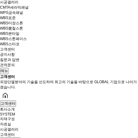
시공갤러리
CMTA세라믹패널
WPS금속패널
WBS표준
WBS미장스톤
WBS뿜칠스톤
WBS본타일
WBS스톤페이스
WBS스타코
고객센터
공지사항
질문과 답변
견적문의
메뉴
고객센터
외장단열분야의 기술을 선도하며 최고의 기술을 바탕으로 GLOBAL 기업으로 나아가
겠습니다.
고객센터
회사소개
SYSTEM
자재구성
자료실
시공갤러리
고객센터