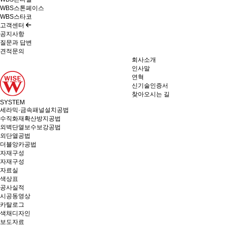
WBS스톤페이스
WBS스타코
고객센터
공지사항
질문과 답변
견적문의
회사소개
인사말
연혁
신기술인증서
찾아오시는 길
SYSTEM
세라믹·금속패널설치공법
수직화재확산방지공법
외벽단열보수보강공법
외단열공법
더블앙카공법
자재구성
자재구성
자료실
색상표
공사실적
시공동영상
카탈로그
색채디자인
보도자료