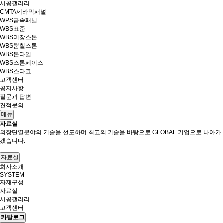
시공갤러리
CMTA세라믹패널
WPS금속패널
WBS표준
WBS미장스톤
WBS뿜칠스톤
WBS본타일
WBS스톤페이스
WBS스타코
고객센터
공지사항
질문과 답변
견적문의
메뉴
자료실
외장단열분야의 기술을 선도하며 최고의 기술을 바탕으로 GLOBAL 기업으로 나아가
겠습니다.
자료실
회사소개
SYSTEM
자재구성
자료실
시공갤러리
고객센터
카탈로그