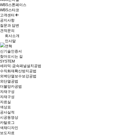
WBS스톤페이스
WBS스타코
고객센터
공지사항
질문과 답변
견적문의
회사소개
인사말
연혁
신기술인증서
찾아오시는 길
SYSTEM
세라믹·금속패널설치공법
수직화재확산방지공법
외벽단열보수보강공법
외단열공법
더블앙카공법
자재구성
자재구성
자료실
색상표
공사실적
시공동영상
카탈로그
색채디자인
보도자료