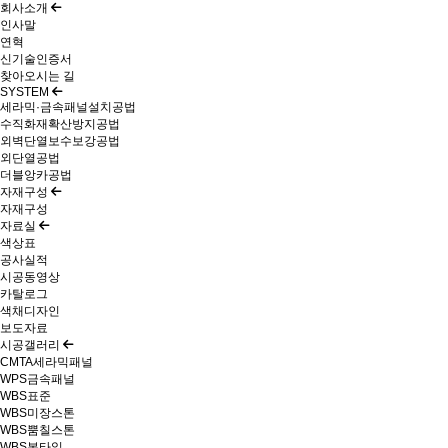
회사소개
인사말
연혁
신기술인증서
찾아오시는 길
SYSTEM
세라믹·금속패널설치공법
수직화재확산방지공법
외벽단열보수보강공법
외단열공법
더블앙카공법
자재구성
자재구성
자료실
색상표
공사실적
시공동영상
카탈로그
색채디자인
보도자료
시공갤러리
CMTA세라믹패널
WPS금속패널
WBS표준
WBS미장스톤
WBS뿜칠스톤
WBS본타일